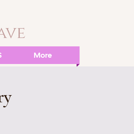
ave
S
More
ry