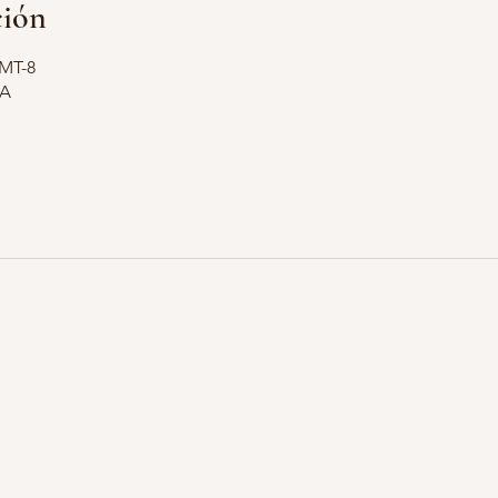
ción
GMT-8
SA