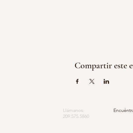
Compartir este 
Llámanos:
Encuéntr
209.575.5860
Apartado
5252