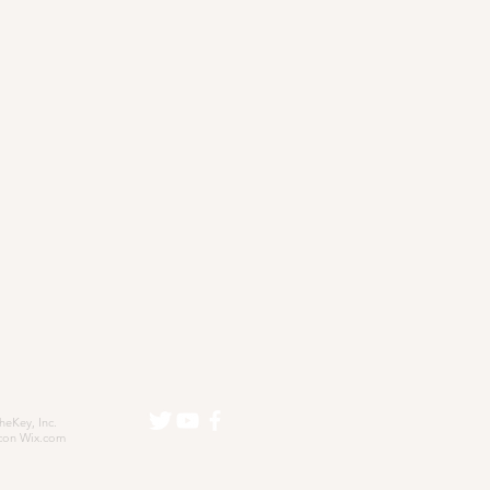
eKey, Inc.
con
Wix.com