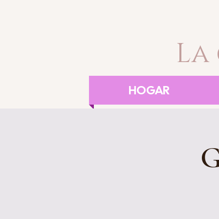
La
HOGAR
G