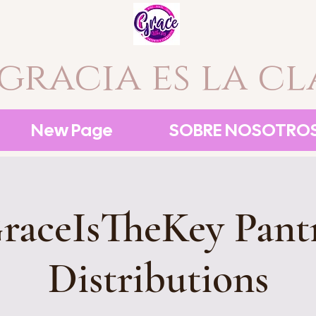
 gracia es la cl
New Page
SOBRE NOSOTRO
raceIsTheKey Pant
Distributions