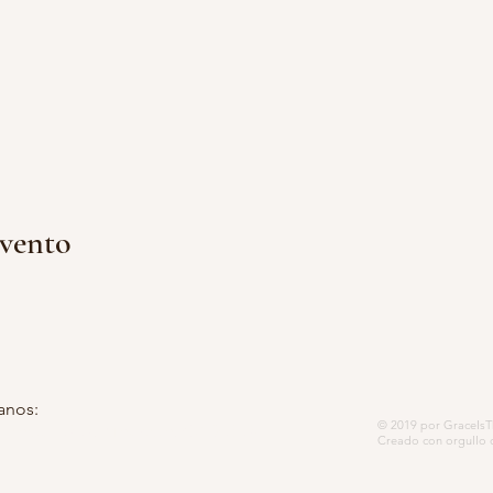
evento
anos:
© 2019 por GraceIsTh
 postal 5252, Modesto, CA 95352-
Creado con orgullo 