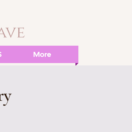
ave
S
More
ry