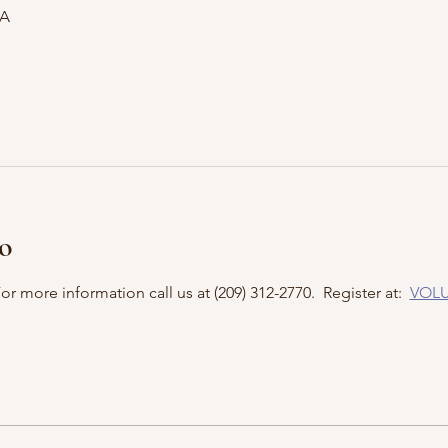
SA
to
r more information call us at (209) 312-2770.  Register at:  
VOLU