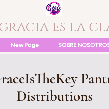
 gracia es la cl
New Page
SOBRE NOSOTRO
raceIsTheKey Pant
Distributions