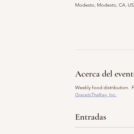
Modesto, Modesto, CA, U
Acerca del even
Weekly food distribution.  Fo
GraceIsTheKey, Inc.
Entradas