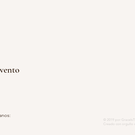
evento
anos:
© 2019 por GraceIsTh
 postal 5252, Modesto, CA 95352-
Creado con orgullo 