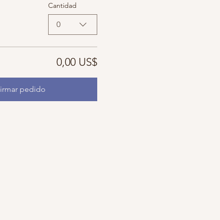
Cantidad
0
0,00 US$
irmar pedido