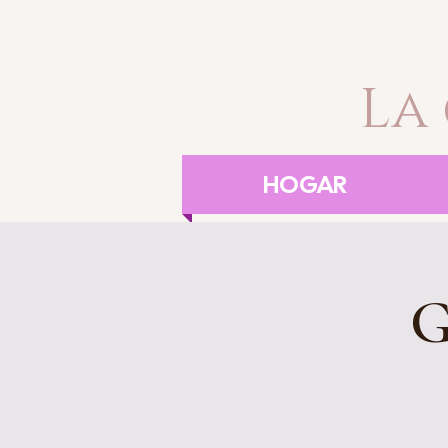
La
HOGAR
G