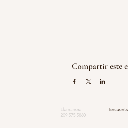
Compartir este 
Llámanos:
Encuéntr
209.575.5860
Apartado
5252