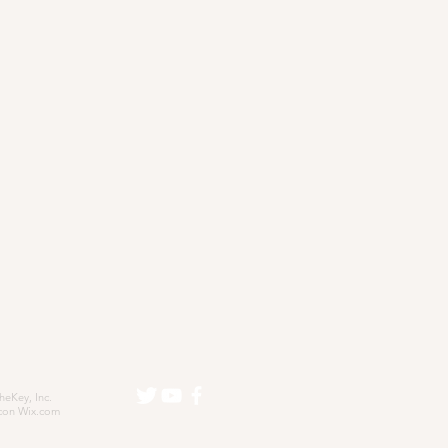
eKey, Inc.
con
Wix.com