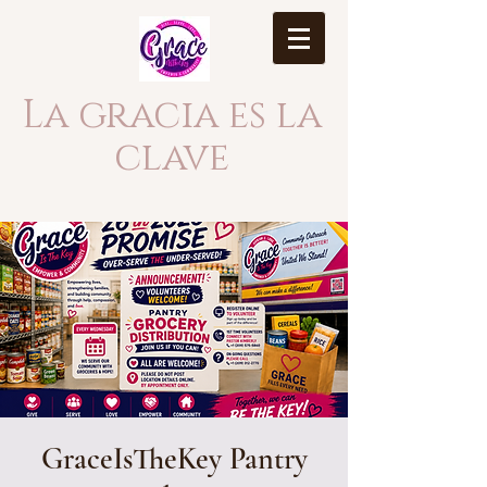
La gracia es la
clave
GraceIsTheKey Pantry