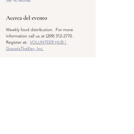
Ver 90 fechas
Acerca del evento
Weekly food distribution.  For more 
information call us at (209) 312-2770.  
Register at:  
VOLUNTEER HUB | 
GraceIsTheKey, Inc.
Compartir este evento
Llámanos:
Encuéntranos:
209.575.5860
Apartado postal
5252, Modesto,