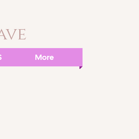
ave
S
More