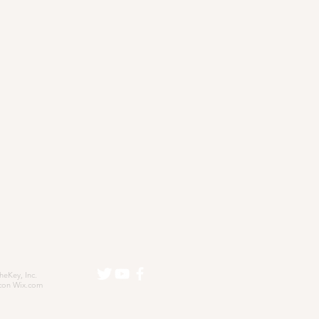
eKey, Inc.
con
Wix.com