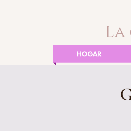
La
HOGAR
G