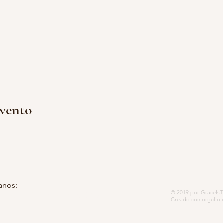
evento
anos:
© 2019 por GraceIsTh
 postal 5252, Modesto, CA 95352-
Creado con orgullo 