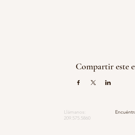
Compartir este 
Llámanos:
Encuéntr
209.575.5860
Apartado
5252