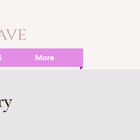
ave
S
More
ry