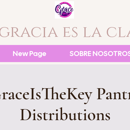
 gracia es la cl
New Page
SOBRE NOSOTRO
raceIsTheKey Pant
Distributions