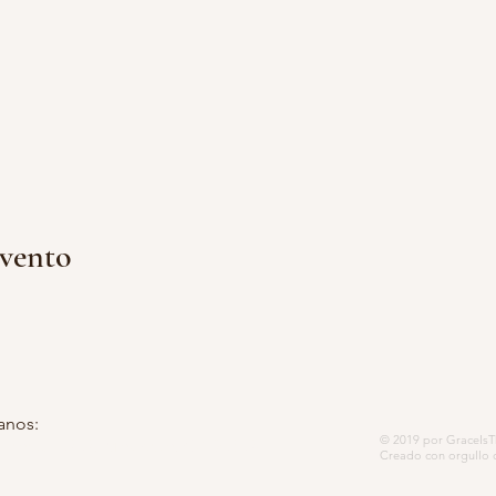
evento
anos:
© 2019 por GraceIsTh
 postal 5252, Modesto, CA 95352-
Creado con orgullo 