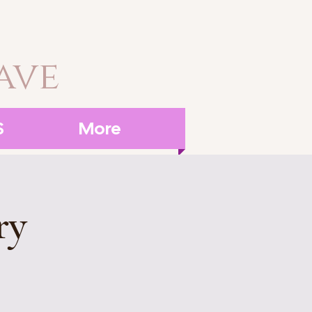
ave
S
More
ry