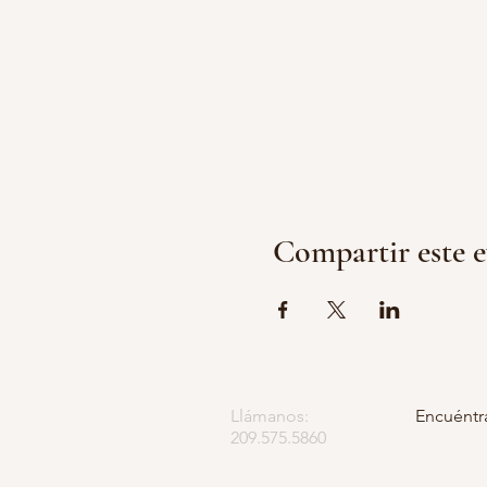
Compartir este 
Llámanos:
Encuéntr
209.575.5860
Apartado
5252