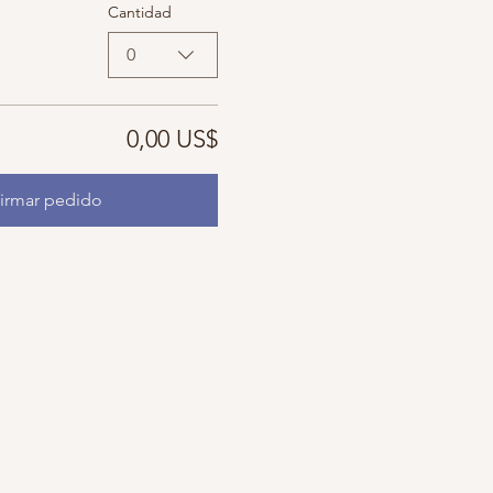
Cantidad
0
0,00 US$
irmar pedido