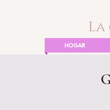
La
HOGAR
G