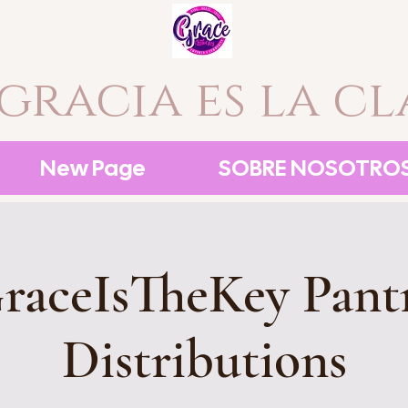
 gracia es la cl
New Page
SOBRE NOSOTRO
raceIsTheKey Pant
Distributions