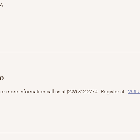
SA
to
r more information call us at (209) 312-2770.  Register at:  
VOLU