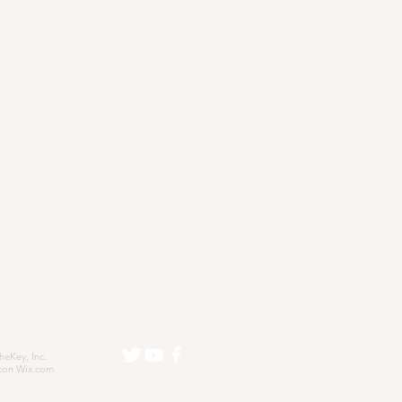
eKey, Inc.
con
Wix.com