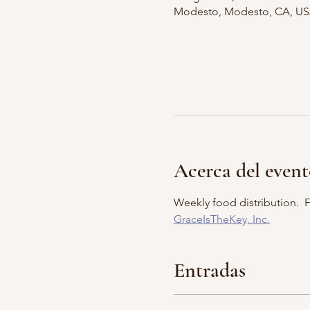
Modesto, Modesto, CA, U
Acerca del even
Weekly food distribution.  Fo
GraceIsTheKey, Inc.
Entradas