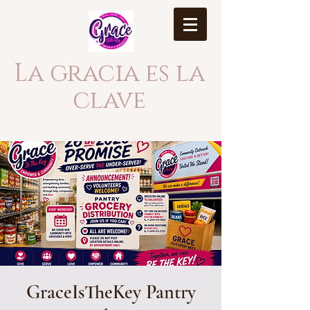
La gracia es la
clave
GraceIsTheKey Pantry