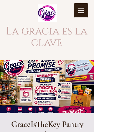
La gracia es la
clave
GraceIsTheKey Pantry