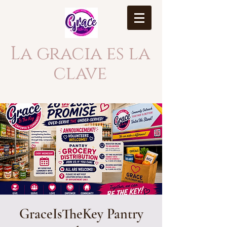
La gracia es la
clave
GraceIsTheKey Pantry