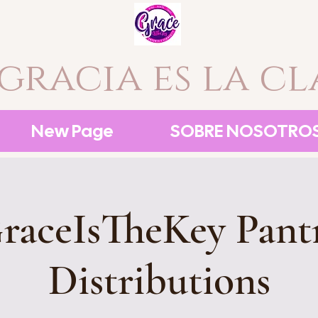
 gracia es la cl
New Page
SOBRE NOSOTRO
raceIsTheKey Pant
Distributions