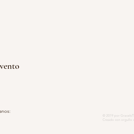
evento
anos:
© 2019 por GraceIsTh
 postal 5252, Modesto, CA 95352-
Creado con orgullo 