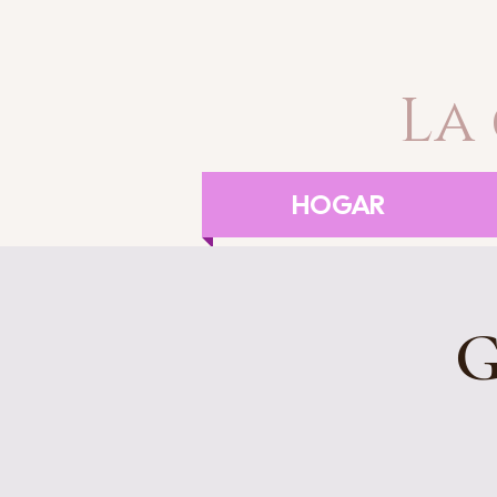
La
HOGAR
G