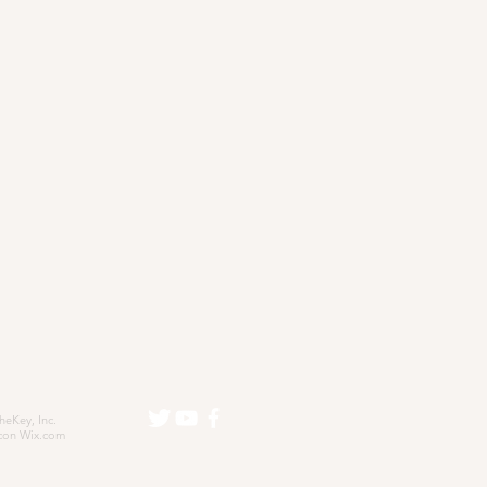
eKey, Inc.
con
Wix.com