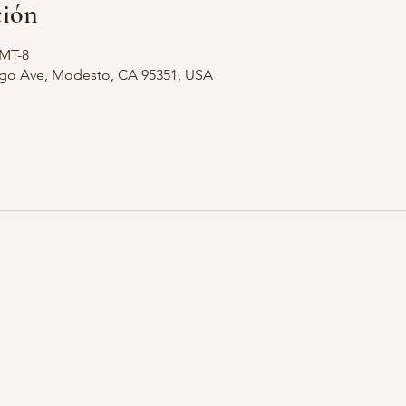
ción
GMT-8
ago Ave, Modesto, CA 95351, USA