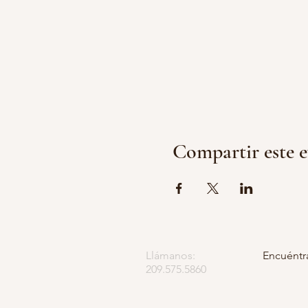
Compartir este 
Llámanos:
Encuéntr
209.575.5860
Apartado
5252