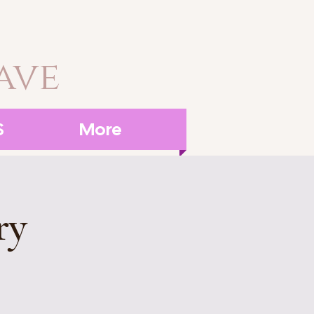
ave
S
More
ry