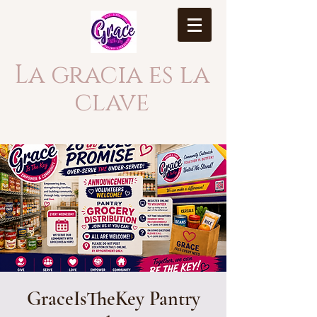
La gracia es la
clave
GraceIsTheKey Pantry