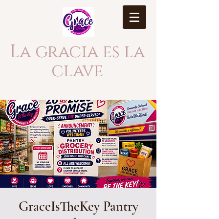
La gracia es la
clave
GraceIsTheKey Pantry