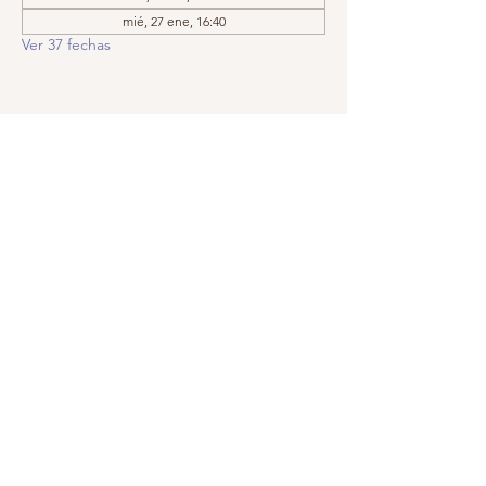
mié, 27 ene, 16:40
Ver 37 fechas
Compartir este evento
Llámanos:
Encuéntranos:
209.575.5860
Apartado postal
5252, Modesto,
© 2019 por
CA
95352-5252
GraceIsTheKey,
Inc. Creado con
orgullo con
Wix.com