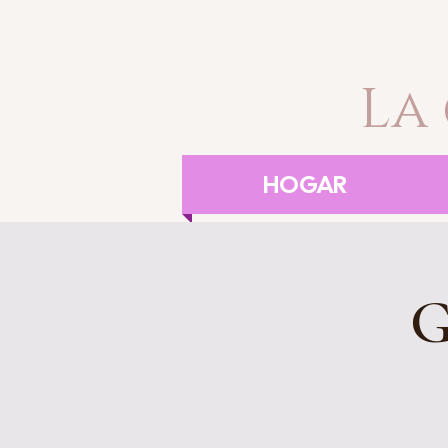
La
HOGAR
G