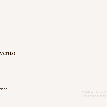
evento
anos:
© 2019 por GraceIsTh
 postal 5252, Modesto, CA 95352-
Creado con orgullo 