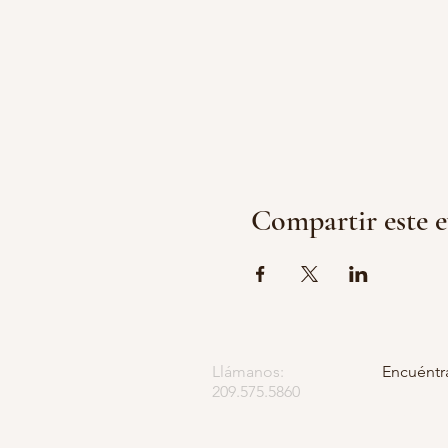
Compartir este 
Llámanos:
Encuéntr
209.575.5860
Apartado
5252