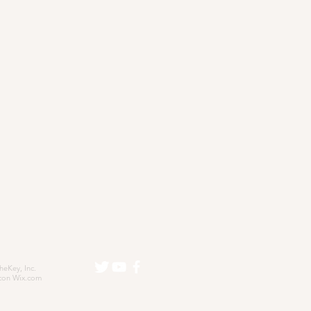
eKey, Inc.
con
Wix.com