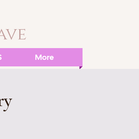
ave
S
More
ry