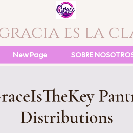
 gracia es la cl
New Page
SOBRE NOSOTRO
raceIsTheKey Pant
Distributions