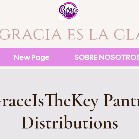
 gracia es la cl
New Page
SOBRE NOSOTRO
raceIsTheKey Pant
Distributions