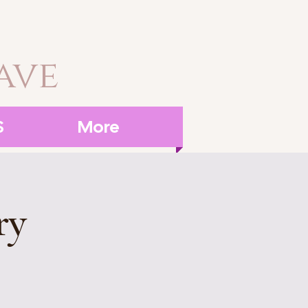
ave
S
More
ry