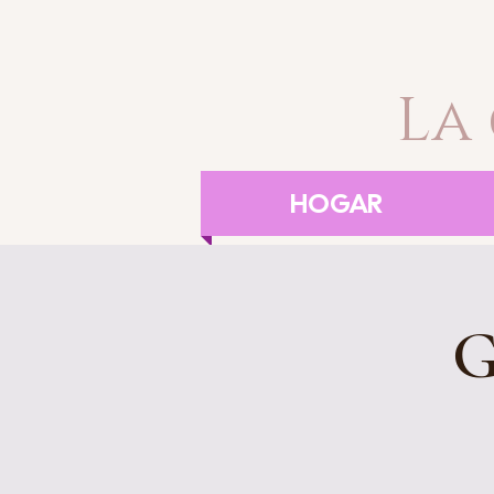
La
HOGAR
G