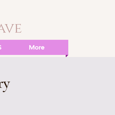
ave
S
More
ry