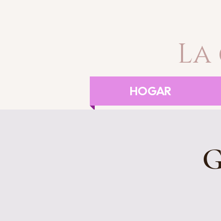
La
HOGAR
G