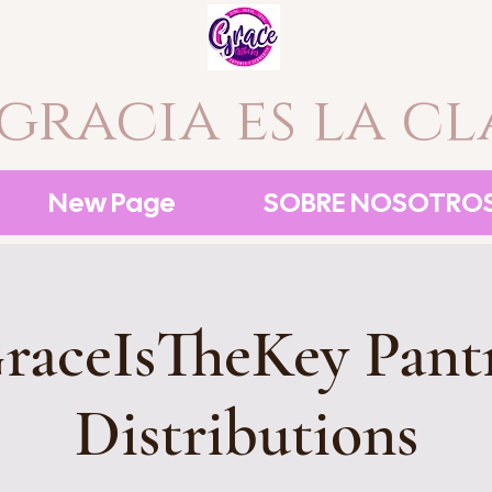
 gracia es la cl
New Page
SOBRE NOSOTRO
raceIsTheKey Pant
Distributions