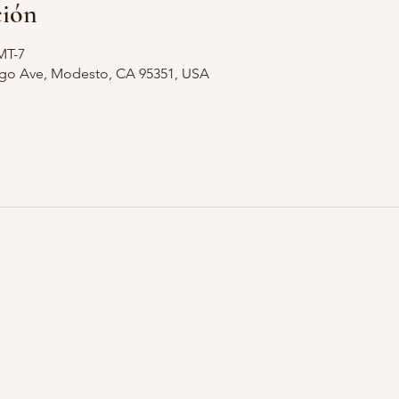
ción
MT-7
ago Ave, Modesto, CA 95351, USA