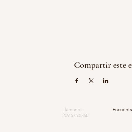
Compartir este 
Llámanos:
Encuéntr
209.575.5860
Apartado
5252