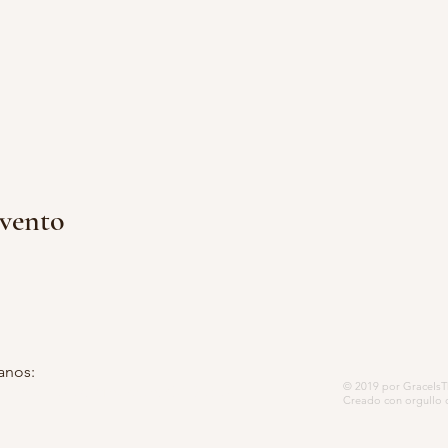
evento
anos:
© 2019 por GraceIsTh
 postal 5252, Modesto, CA 95352-
Creado con orgullo 