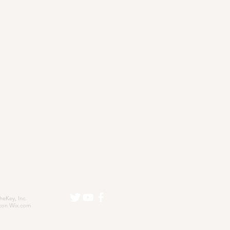
eKey, Inc.
con
Wix.com