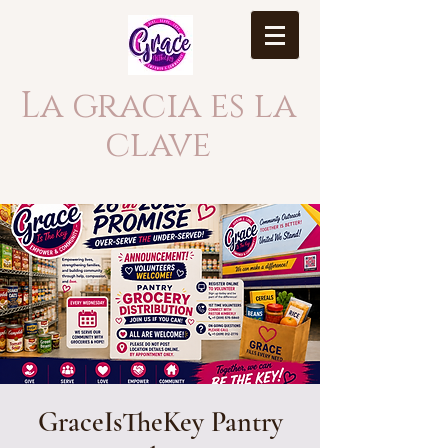
La gracia es la
clave
GraceIsTheKey Pantry