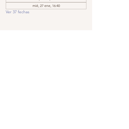
mié, 27 ene, 16:40
Ver 37 fechas
Compartir este evento
Llámanos:
Encuéntranos:
209.575.5860
Apartado postal
5252, Modesto,
© 2019 por
CA
95352-5252
GraceIsTheKey,
Inc. Creado con
orgullo con
Wix.com