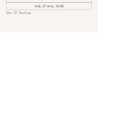
mié, 27 ene, 16:40
Ver 37 fechas
Compartir este evento
Llámanos:
Encuéntranos:
209.575.5860
Apartado postal
5252, Modesto,
© 2019 por
CA
95352-5252
GraceIsTheKey,
Inc. Creado con
orgullo con
Wix.com