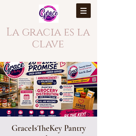
La gracia es la
clave
GraceIsTheKey Pantry