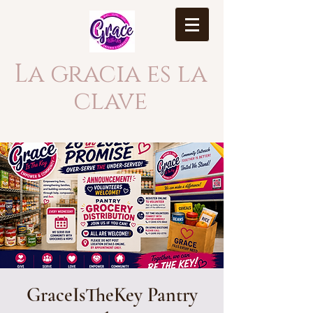
La gracia es la
clave
GraceIsTheKey Pantry