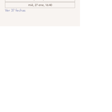
mié, 27 ene, 16:40
Ver 37 fechas
Compartir este evento
Llámanos:
Encuéntranos:
209.575.5860
Apartado postal
5252, Modesto,
© 2019 por
CA
95352-5252
GraceIsTheKey,
Inc. Creado con
orgullo con
Wix.com