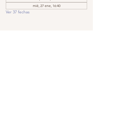
mié, 27 ene, 16:40
Ver 37 fechas
Compartir este evento
Llámanos:
Encuéntranos:
209.575.5860
Apartado postal
5252, Modesto,
© 2019 por
CA
95352-5252
GraceIsTheKey,
Inc. Creado con
orgullo con
Wix.com