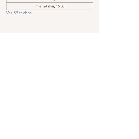
mié, 24 mar, 16:30
Ver 59 fechas
Compartir este evento
Llámanos:
Encuéntranos:
209.575.5860
Apartado postal
5252, Modesto,
© 2019 por
CA
95352-5252
GraceIsTheKey,
Inc. Creado con
orgullo con
Wix.com